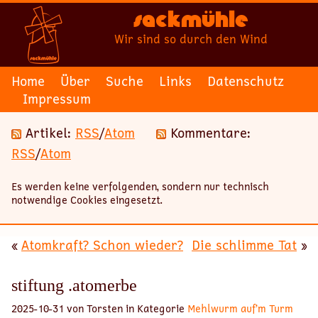
Sackmühle
Wir sind so durch den Wind
Home
Über
Suche
Links
Datenschutz
Impressum
Artikel:
RSS
/
Atom
Kommentare:
RSS
/
Atom
Es werden keine verfolgenden, sondern nur technisch
notwendige Cookies eingesetzt.
«
Atomkraft? Schon wieder?
Die schlimme Tat
»
stiftung .atomerbe
2025-10-31 von Torsten in Kategorie
Mehlwurm auf’m Turm