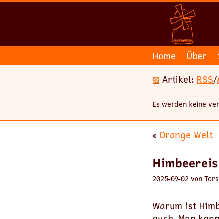
Home
Über
Artikel:
RSS
/
Es werden keine ver
«
Orange Welt
Himbeereis 
2025-09-02 von Tors
Warum ist Himbe
auch. Man kann