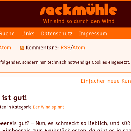
Sackmühle
Wir sind so durch den Wind
Suche
Links
Datenschutz
Impressum
Atom
Kommentare:
RSS
/
Atom
folgenden, sondern nur technisch notwendige Cookies eingesetzt.
Einfacher neue Ku
ist gut!
ten in Kategorie
Der Wind spinnt
ereis gut? – Nun, es schmeckt so lieblich, und süß i
 Himbeereis zum Frühstück essen, da gibt es ja so