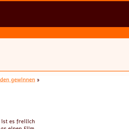
nden gewinnen
»
st es freilich
gar einen Film