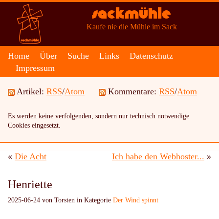
Sackmühle
Kaufe nie die Mühle im Sack
Home
Über
Suche
Links
Datenschutz
Impressum
Artikel:
RSS
/
Atom
Kommentare:
RSS
/
Atom
Es werden keine verfolgenden, sondern nur technisch notwendige
Cookies eingesetzt.
«
Die Acht
Ich habe den Webhoster...
»
Henriette
2025-06-24 von Torsten in Kategorie
Der Wind spinnt