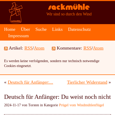
Sackmühle
Wir sind so durch den Wind
Home
Über
Suche
Links
Datenschutz
Impressum
Artikel:
RSS
/
Atom
Kommentare:
RSS
/
Atom
Es werden keine verfolgenden, sondern nur technisch notwendige
Cookies eingesetzt.
«
Deutsch für Anfänger:...
Tierlicher Widerstand
»
Deutsch für Anfänger: Du weist noch nicht
2024-11-17 von Torsten in Kategorie
Prügel vom Windmühlenflügel