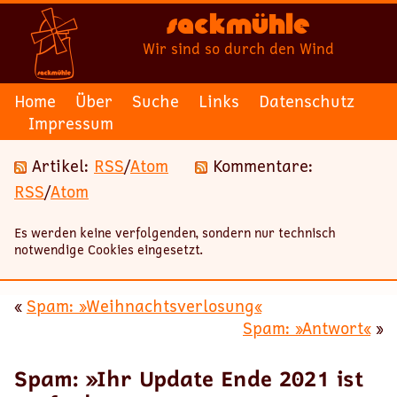
Sackmühle
Wir sind so durch den Wind
Home
Über
Suche
Links
Datenschutz
Impressum
Artikel:
RSS
/
Atom
Kommentare:
RSS
/
Atom
Es werden keine verfolgenden, sondern nur technisch
notwendige Cookies eingesetzt.
«
Spam: »Weihnachtsverlosung«
Spam: »Antwort«
»
Spam: »Ihr Update Ende 2021 ist