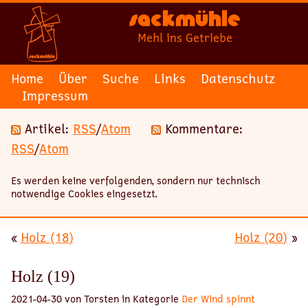
Sackmühle
Mehl ins Getriebe
Home
Über
Suche
Links
Datenschutz
Impressum
Artikel:
RSS
/
Atom
Kommentare:
RSS
/
Atom
Es werden keine verfolgenden, sondern nur technisch
notwendige Cookies eingesetzt.
«
Holz (18)
Holz (20)
»
Holz (19)
2021-04-30 von Torsten in Kategorie
Der Wind spinnt