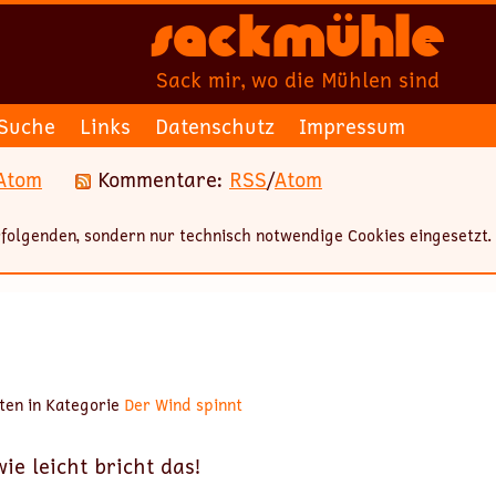
Sackmühle
Sack mir, wo die Mühlen sind
Suche
Links
Datenschutz
Impressum
Atom
Kommentare:
RSS
/
Atom
folgenden, sondern nur technisch notwendige Cookies eingesetzt.
ten in Kategorie
Der Wind spinnt
wie leicht bricht das!