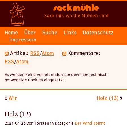
Sackmühle
Sack mir, wo die Mühlen sind
Home
Über
Suche
Links
Datenschutz
Impressum
Artikel:
RSS
/
Atom
Kommentare:
RSS
/
Atom
Es werden keine verfolgenden, sondern nur technisch
notwendige Cookies eingesetzt.
«
Wir
Holz (13)
»
Holz (12)
2021-04-23 von Torsten in Kategorie
Der Wind spinnt