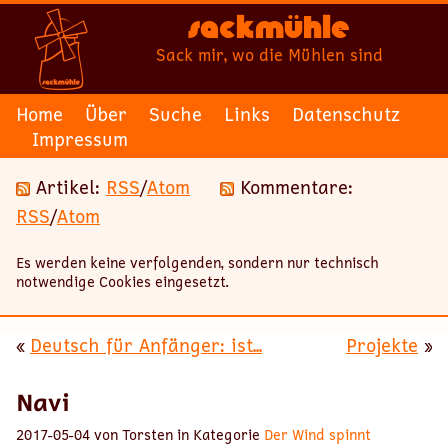
Sackmühle
Sack mir, wo die Mühlen sind
Home
Über
Suche
Links
Datenschutz
Impressum
Artikel:
RSS
/
Atom
Kommentare:
RSS
/
Atom
Es werden keine verfolgenden, sondern nur technisch
notwendige Cookies eingesetzt.
«
Deutsch für Anfänger: ist...
Projekte
»
Navi
2017-05-04 von Torsten in Kategorie
Der Wind spinnt