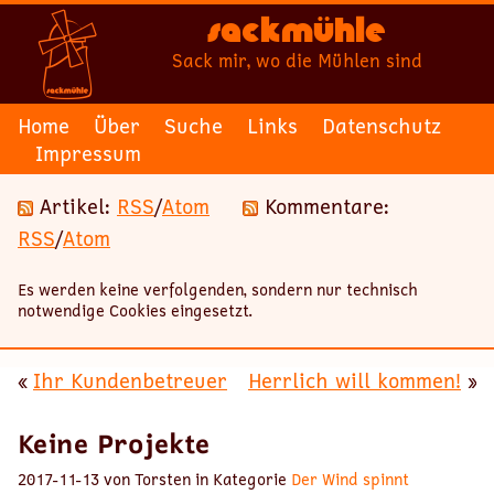
Sackmühle
Sack mir, wo die Mühlen sind
Home
Über
Suche
Links
Datenschutz
Impressum
Artikel:
RSS
/
Atom
Kommentare:
RSS
/
Atom
Es werden keine verfolgenden, sondern nur technisch
notwendige Cookies eingesetzt.
«
Ihr Kundenbetreuer
Herrlich will kommen!
»
Keine Projekte
2017-11-13 von Torsten in Kategorie
Der Wind spinnt