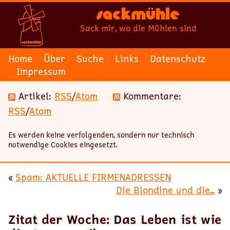
Sackmühle
Sack mir, wo die Mühlen sind
Home
Über
Suche
Links
Datenschutz
Impressum
Artikel:
RSS
/
Atom
Kommentare:
RSS
/
Atom
Es werden keine verfolgenden, sondern nur technisch
notwendige Cookies eingesetzt.
«
Spam: AKTUELLE FIRMENADRESSEN
Die Blondine und die...
»
Zitat der Woche: Das Leben ist wie