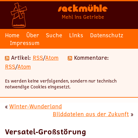
Sackmühle
Mehl ins Getriebe
Home
Über
Suche
Links
Datenschutz
Impressum
Artikel:
RSS
/
Atom
Kommentare:
RSS
/
Atom
Es werden keine verfolgenden, sondern nur technisch
notwendige Cookies eingesetzt.
«
Winter-Wunderland
Bilddateien aus der Zukunft
»
Versatel-Großstörung