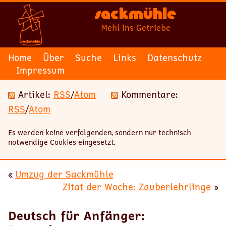
Sackmühle
Mehl ins Getriebe
Home
Über
Suche
Links
Datenschutz
Impressum
Artikel:
RSS
/
Atom
Kommentare:
RSS
/
Atom
Es werden keine verfolgenden, sondern nur technisch
notwendige Cookies eingesetzt.
«
Umzug der Sackmühle
Zitat der Woche: Zauberlehrlinge
»
Deutsch für Anfänger: