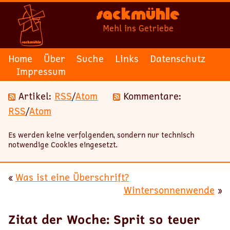
Sackmühle
Mehl ins Getriebe
Home
Über
Suche
Links
Datenschutz
Impressum
Artikel:
RSS
/
Atom
Kommentare:
RSS
/
Atom
Es werden keine verfolgenden, sondern nur technisch
notwendige Cookies eingesetzt.
«
Was ist eine Überschrift?
Wintersonnenwende
»
Zitat der Woche: Sprit so teuer