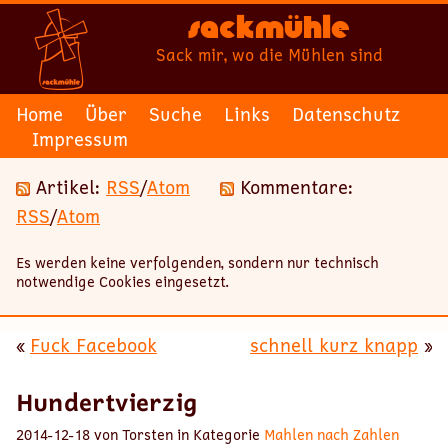
Sackmühle
Sack mir, wo die Mühlen sind
Home
Über
Suche
Links
Datenschutz
Impressum
Artikel:
RSS
/
Atom
Kommentare:
RSS
/
Atom
Es werden keine verfolgenden, sondern nur technisch
notwendige Cookies eingesetzt.
«
Fuck Facebook
schnell kurz knapp
»
Hundertvierzig
2014-12-18 von Torsten in Kategorie
Mahlen nach Zahlen