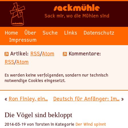
Sackmühle
Sack mir, wo die Mühlen sind
Home
Über
Suche
Links
Datenschutz
Impressum
Artikel:
RSS
/
Atom
Kommentare:
RSS
/
Atom
Es werden keine verfolgenden, sondern nur technisch
notwendige Cookies eingesetzt.
«
Ron Finley, ein...
Deutsch für Anfänger: Im...
»
Die Vögel sind bekloppt
2014-03-19 von Torsten in Kategorie
Der Wind spinnt