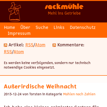
Sackmühle
Mehl ins Getriebe
Home
Über
Suche
Links
Datenschutz
Impressum
Artikel:
RSS
/
Atom
Kommentare:
RSS
/
Atom
Es werden keine verfolgenden, sondern nur technisch
notwendige Cookies eingesetzt.
Außerirdische Weihnacht
2013-12-24 von Torsten in Kategorie
Mahlen nach Zahlen