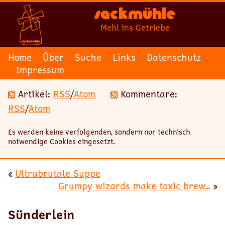
Sackmühle
Mehl ins Getriebe
Home
Über
Suche
Links
Datenschutz
Impressum
Artikel:
RSS
/
Atom
Kommentare:
RSS
/
Atom
Es werden keine verfolgenden, sondern nur technisch
notwendige Cookies eingesetzt.
«
Ultrabrutale Suppe
Grumpy wizards make toxic brew...
»
Sünderlein