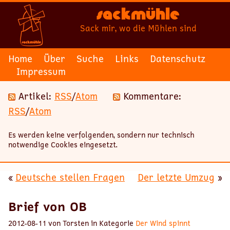
Sackmühle
Sack mir, wo die Mühlen sind
Home
Über
Suche
Links
Datenschutz
Impressum
Artikel:
RSS
/
Atom
Kommentare:
RSS
/
Atom
Es werden keine verfolgenden, sondern nur technisch
notwendige Cookies eingesetzt.
«
Deutsche stellen Fragen
Der letzte Umzug
»
Brief von OB
2012-08-11 von Torsten in Kategorie
Der Wind spinnt