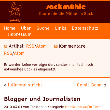
Sackmühle
Kaufe nie die Mühle im Sack
Home
Über
Suche
Links
Datenschutz
Impressum
Artikel:
RSS
/
Atom
Kommentare:
RSS
/
Atom
Es werden keine verfolgenden, sondern nur technisch
notwendige Cookies eingesetzt.
«
Julimond strickt
Comic Boom
»
Blogger und Journalisten
2010-03-01 von Torsten in Kategorie
Mehlwurm auf’m Turm