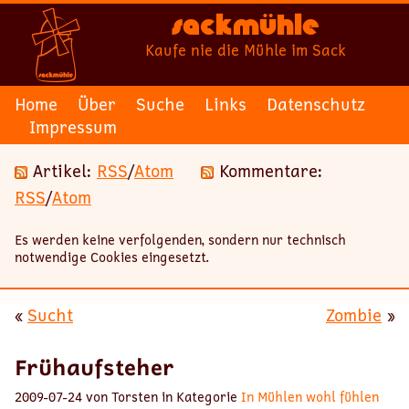
Sackmühle
Kaufe nie die Mühle im Sack
Home
Über
Suche
Links
Datenschutz
Impressum
Artikel:
RSS
/
Atom
Kommentare:
RSS
/
Atom
Es werden keine verfolgenden, sondern nur technisch
notwendige Cookies eingesetzt.
«
Sucht
Zombie
»
Frühaufsteher
2009-07-24 von Torsten in Kategorie
In Mühlen wohl fühlen