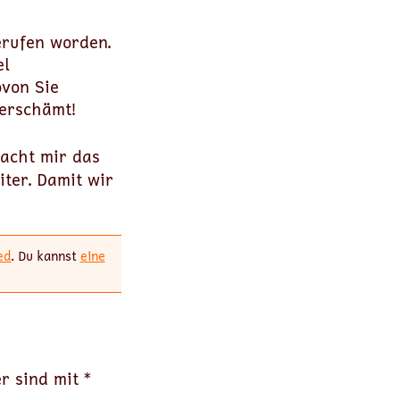
erufen worden.
el
ovon Sie
verschämt!
Macht mir das
iter. Damit wir
ed
. Du kannst
eine
er sind mit
*