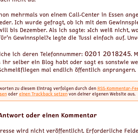
schon mehrmals von einem Call-Center in Essen ang
eder. Ich wurde gefragt, ob ich mit dem Gewinnspi
ll bis Dezember. Als ich sagte: »Ich weiß nicht, w
ür’n Gewinnspiel?« legte die Tussi einfach auf. Un
0201 2018245
tliche ich deren Telefonnummer:
. 
ls ihr selber ein Blog habt oder sagt es sonstwie we
Schmeißfliegen mal endlich öffentlich anprangern.
worten zu diesem Eintrag verfolgen durch den
RSS-Kommentar-Fe
sen
oder
einen Trackback setzen
von deiner eigenen Website aus.
 Antwort oder einen Kommentar
resse wird nicht veröffentlicht.
Erforderliche Feld