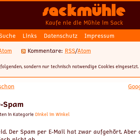
Sackmühle
Kaufe nie die Mühle im Sack
Suche
Links
Datenschutz
Impressum
Atom
Kommentare:
RSS
/
Atom
folgenden, sondern nur technisch notwendige Cookies eingesetzt.
schon
Goog
r-Spam
ten in Kategorie
Dinkel im Winkel
leid. Der Spam per E-Mail hat zwar aufgehört. Aber 
ach nicht ab.