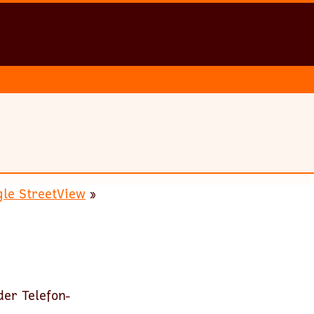
le StreetView
»
der Telefon-