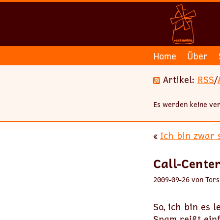
Home
Über
Artikel:
RSS
/
Es werden keine ver
«
Ich bin zwar 
Call-Cente
2009-09-26 von Tors
So, ich bin es 
Spam reißt einf