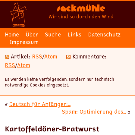
Sackmühle
Wir sind so durch den Wind
Home
Über
Suche
Links
Datenschutz
Impressum
Artikel:
RSS
/
Atom
Kommentare:
RSS
/
Atom
Es werden keine verfolgenden, sondern nur technisch
notwendige Cookies eingesetzt.
«
Deutsch für Anfänger:...
Spam: Optimierung des...
»
Kartoffeldöner-Bratwurst