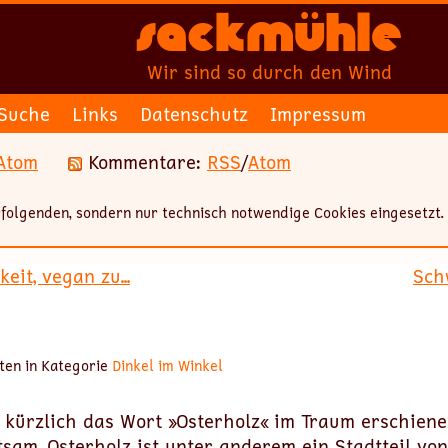
Sackmühle
Wir sind so durch den Wind
Suche
Links
Datenschutz
Impressum
Atom
Kommentare:
RSS
/
Atom
folgenden, sondern nur technisch notwendige Cookies eingesetzt.
eit, vegan zu...
Sch
ten in Kategorie
Dinkel im Winkel
h kürzlich das Wort »Osterholz« im Traum erschiene
sam. Osterholz ist unter anderem ein Stadtteil vo