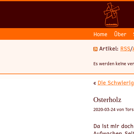
Home
Über
Artikel:
RSS
/
Es werden keine ver
«
Die Schwierigk
Osterholz
2020-03-24 von Tors
Da ist mir doc
Aufwachen. Selt