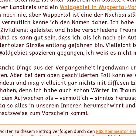
her Landkreis und ein
Waldgebiet in Wuppertal-Vo
 noch nie, aber Wuppertal ist eine der Nachbarst
 vermutlich kenne ich den Namen daher. Ich habe 
 Zivildienst geleistet und habe verschiedene Freu
Und es kann gut sein, dass ich, als ich noch ein Aut
erholzer Straße entlang gefahren bin. Vielleicht b
Waldgebiet spazieren gegangen, ich weiß es nicht 
anche Dinge aus der Vergangenheit irgendwann u
en. Aber bei dem oben geschilderten Fall kann es
ndeln und mag vielleicht gar nichts mit diffusen 
 haben, denn ich habe auch schon Wörter im Traum 
 dem Aufwachen als – vermutlich – sinnlos herausg
da so alles in unserem Inneren herumschwirrt und
satzweise zum Vorschein kommt.
worten zu diesem Eintrag verfolgen durch den
RSS-Kommentar-Fe