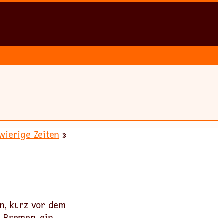
wierige Zeiten
»
n, kurz vor dem
n Bremen, ein