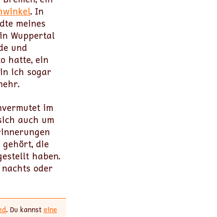
hwinkel
. In
ädte meines
in Wuppertal
nde und
o hatte, ein
in ich sogar
mehr.
nvermutet im
 sich auch um
Erinnerungen
gehört, die
estellt haben.
 nachts oder
ed
. Du kannst
eine