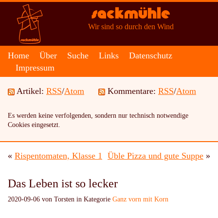
Sackmühle
Wir sind so durch den Wind
Home
Über
Suche
Links
Datenschutz
Impressum
Artikel:
RSS
/
Atom
Kommentare:
RSS
/
Atom
Es werden keine verfolgenden, sondern nur technisch notwendige
Cookies eingesetzt.
«
Rispentomaten, Klasse 1
Üble Pizza und gute Suppe
»
Das Leben ist so lecker
2020-09-06 von Torsten in Kategorie
Ganz vorn mit Korn