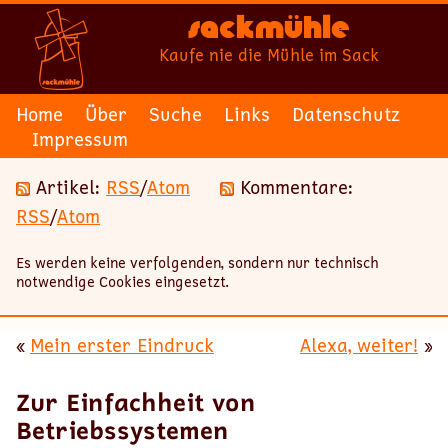
Sackmühle
Kaufe nie die Mühle im Sack
Home
Über
Suche
Links
Datenschutz
Impressum
Artikel:
RSS
/
Atom
Kommentare:
RSS
/
Atom
Es werden keine verfolgenden, sondern nur technisch
notwendige Cookies eingesetzt.
«
Mein erster Eindruck
Alexa, weiter!
»
Zur Einfachheit von
Betriebssystemen