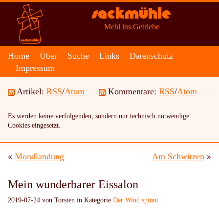
Sackmühle
Mehl ins Getriebe
Home
Über
Suche
Links
Datenschutz
Impressum
Artikel:
RSS
/
Atom
Kommentare:
RSS
/
Atom
Es werden keine verfolgenden, sondern nur technisch notwendige
Cookies eingesetzt.
«
Mondlandung
Am Schwitzen
»
Mein wunderbarer Eissalon
2019-07-24 von Torsten in Kategorie
Der Wind spinnt