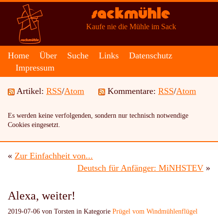
Sackmühle
Kaufe nie die Mühle im Sack
Home
Über
Suche
Links
Datenschutz
Impressum
Artikel:
RSS
/
Atom
Kommentare:
RSS
/
Atom
Es werden keine verfolgenden, sondern nur technisch notwendige
Cookies eingesetzt.
«
Zur Einfachheit von...
Deutsch für Anfänger: MiNHSTEV
»
Alexa, weiter!
2019-07-06 von Torsten in Kategorie
Prügel vom Windmühlenflügel