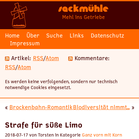
Sackmühle
Mehl ins Getriebe
Home
Über
Suche
Links
Datenschutz
Impressum
Artikel:
RSS
/
Atom
Kommentare:
RSS
/
Atom
Es werden keine verfolgenden, sondern nur technisch
notwendige Cookies eingesetzt.
«
Brockenbahn-Romantik
Biodiversität nimmt...
»
Strafe für süße Limo
2018-07-17 von Torsten in Kategorie
Ganz vorn mit Korn