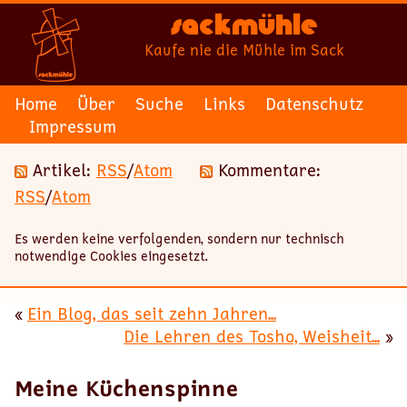
Sackmühle
Kaufe nie die Mühle im Sack
Home
Über
Suche
Links
Datenschutz
Impressum
Artikel:
RSS
/
Atom
Kommentare:
RSS
/
Atom
Es werden keine verfolgenden, sondern nur technisch
notwendige Cookies eingesetzt.
«
Ein Blog, das seit zehn Jahren...
Die Lehren des Tosho, Weisheit...
»
Meine Küchenspinne