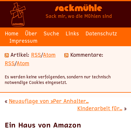
Sackmühle
Sack mir, wo die Mühlen sind
Home
Über
Suche
Links
Datenschutz
Impressum
Artikel:
RSS
/
Atom
Kommentare:
RSS
/
Atom
Es werden keine verfolgenden, sondern nur technisch
notwendige Cookies eingesetzt.
«
Neuauflage von »Per Anhalter...
Kinderarbeit für...
»
Ein Haus von Amazon