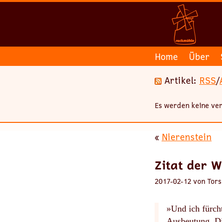
Home
Über
Artikel:
RSS
/
Es werden keine ver
«
Nierenstein
Zitat der 
2017-02-12 von Tors
»Und ich fürch
Ausbeutung. Di