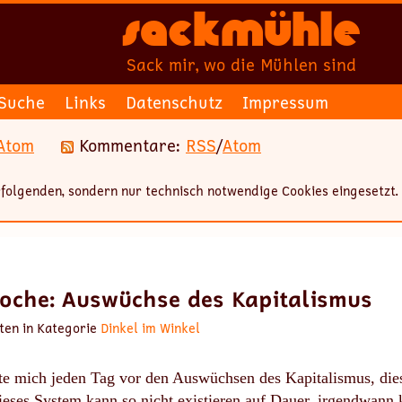
Sackmühle
Sack mir, wo die Mühlen sind
Suche
Links
Datenschutz
Impressum
Atom
Kommentare:
RSS
/
Atom
folgenden, sondern nur technisch notwendige Cookies eingesetzt.
Woche: Auswüchse des Kapitalismus
ten in Kategorie
Dinkel im Winkel
te mich jeden Tag vor den Auswüchsen des Kapitalismus, dies
eses System kann so nicht existieren auf Dauer, irgendwann 