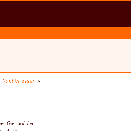
Nachts essen
»
er Gier und der
kracht es