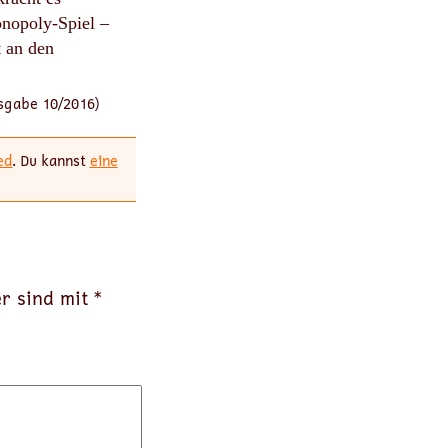
nopoly-Spiel –
t an den
usgabe 10/2016)
ed
. Du kannst
eine
er sind mit
*