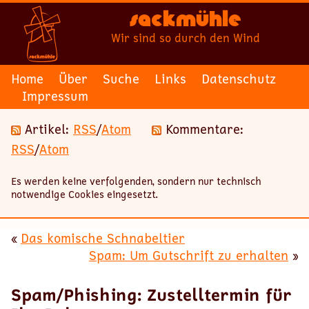
Sackmühle
Wir sind so durch den Wind
Home
Über
Suche
Links
Datenschutz
Impressum
Artikel:
RSS
/
Atom
Kommentare:
RSS
/
Atom
Es werden keine verfolgenden, sondern nur technisch
notwendige Cookies eingesetzt.
«
Das komische Schnabeltier
Spam: Um Gutschrift zu erhalten
»
Spam/Phishing: Zustelltermin für