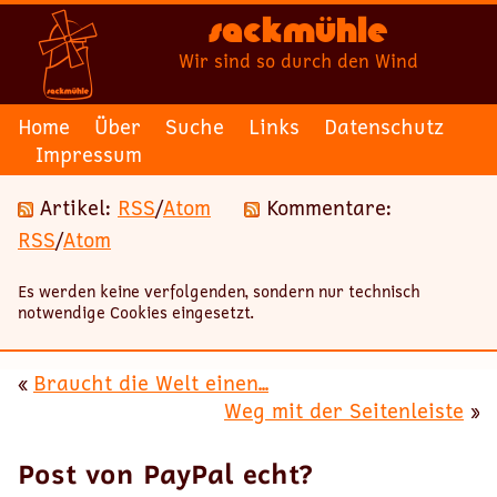
Sackmühle
Wir sind so durch den Wind
Home
Über
Suche
Links
Datenschutz
Impressum
Artikel:
RSS
/
Atom
Kommentare:
RSS
/
Atom
Es werden keine verfolgenden, sondern nur technisch
notwendige Cookies eingesetzt.
«
Braucht die Welt einen...
Weg mit der Seitenleiste
»
Post von PayPal echt?