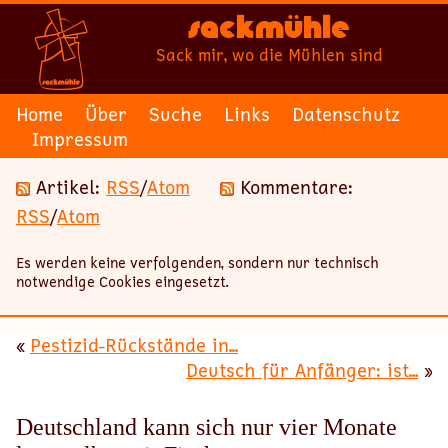
Sackmühle
Sack mir, wo die Mühlen sind
Home
Über
Suche
Links
Datenschutz
Impressum
Artikel:
RSS
/
Atom
Kommentare:
RSS
/
Atom
Es werden keine verfolgenden, sondern nur technisch
notwendige Cookies eingesetzt.
«
Pestizid-Rückstände in...
Deutsch für Anfänger: ist...
»
Deutschland kann sich nur vier Monate