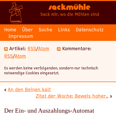
Sackmühle
Sack mir, wo die Mühlen sind
Home
Über
Suche
Links
Datenschutz
Impressum
Artikel:
RSS
/
Atom
Kommentare:
RSS
/
Atom
Es werden keine verfolgenden, sondern nur technisch
notwendige Cookies eingesetzt.
«
An den Beinen kalt
Zitat der Woche: Beweis hoher...
»
Der Ein- und Auszahlungs-Automat