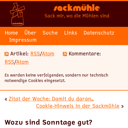
Sackmühle
Sack mir, wo die Mühlen sind
Home
Über
Suche
Links
Datenschutz
Impressum
Artikel:
RSS
/
Atom
Kommentare:
RSS
/
Atom
Es werden keine verfolgenden, sondern nur technisch
notwendige Cookies eingesetzt.
«
Zitat der Woche: Damit du daran...
Cookie-Hinweis in der Sackmühle
»
Wozu sind Sonntage gut?