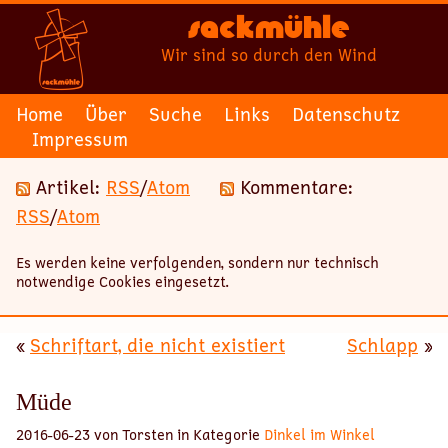
Sackmühle
Wir sind so durch den Wind
Home
Über
Suche
Links
Datenschutz
Impressum
Artikel:
RSS
/
Atom
Kommentare:
RSS
/
Atom
Es werden keine verfolgenden, sondern nur technisch
notwendige Cookies eingesetzt.
«
Schriftart, die nicht existiert
Schlapp
»
Müde
2016-06-23 von Torsten in Kategorie
Dinkel im Winkel