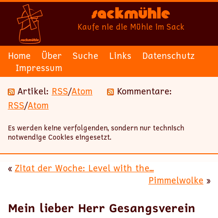
Sackmühle
Kaufe nie die Mühle im Sack
Home
Über
Suche
Links
Datenschutz
Impressum
Artikel:
RSS
/
Atom
Kommentare:
RSS
/
Atom
Es werden keine verfolgenden, sondern nur technisch
notwendige Cookies eingesetzt.
«
Zitat der Woche: Level with the...
Pimmelwolke
»
Mein lieber Herr Gesangsverein