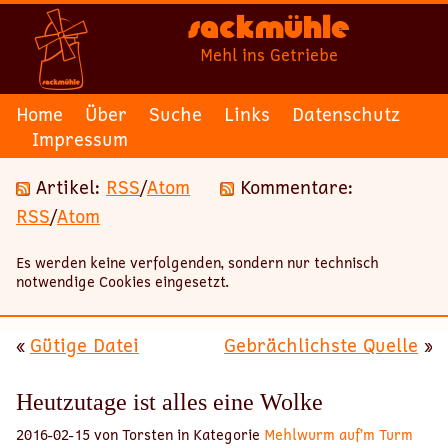
Sackmühle
Mehl ins Getriebe
Home
Über
Suche
Links
Datenschutz
Impressum
Artikel:
RSS
/
Atom
Kommentare:
RSS
/
Atom
Es werden keine verfolgenden, sondern nur technisch
notwendige Cookies eingesetzt.
«
Gütige Datei
Gebrächlichste Quelle
»
Heutzutage ist alles eine Wolke
2016-02-15 von Torsten in Kategorie
Mehlwurm auf’m Turm