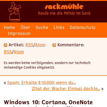
Sackmühle
Kaufe nie die Mühle im Sack
Home
Über
Suche
Links
Datenschutz
Impressum
Artikel:
RSS
/
Atom
Kommentare:
RSS
/
Atom
Es werden keine verfolgenden, sondern nur technisch
notwendige Cookies eingesetzt.
«
Spam: Erhalte $10,000 wenn du...
Zitat der Woche: Einmal dachte...
»
Windows 10: Cortana, OneNote