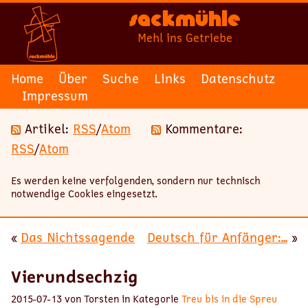
Sackmühle
Mehl ins Getriebe
Home
Über
Suche
Links
Datenschutz
Impressum
Artikel:
RSS
/
Atom
Kommentare:
RSS
/
Atom
Es werden keine verfolgenden, sondern nur technisch
notwendige Cookies eingesetzt.
«
Das Nichtssagende
Deutsch für Anfänger:...
»
Vierundsechzig
2015-07-13 von Torsten in Kategorie
Treu bis in die Spreu