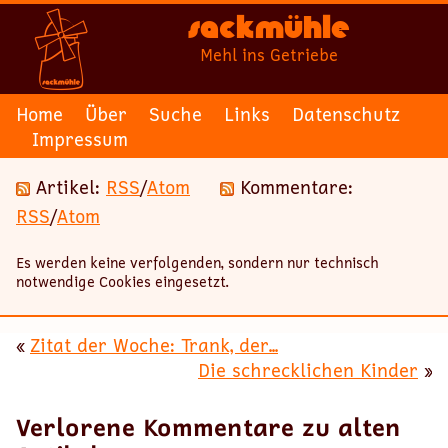
Sackmühle
Mehl ins Getriebe
Home
Über
Suche
Links
Datenschutz
Impressum
Artikel:
RSS
/
Atom
Kommentare:
RSS
/
Atom
Es werden keine verfolgenden, sondern nur technisch
notwendige Cookies eingesetzt.
«
Zitat der Woche: Trank, der...
Die schrecklichen Kinder
»
Verlorene Kommentare zu alten