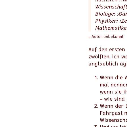
Wissenschaf
Biologe: ›Ga
Physiker: ›Z
Mathematiker:
– Autor unbekannt
Auf den ersten 
zwölften, ich 
unglaublich agi
Wenn die W
mal nennen
wenn sie i
– wie sind 
Wenn der B
Fahrgast m
Wissenscha