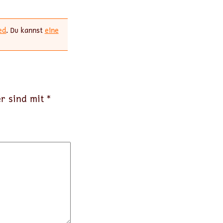
ed
. Du kannst
eine
er sind mit
*