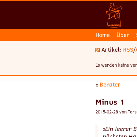
Home
Über
Artikel:
RSS
/
Es werden keine ver
«
Berater
Minus 1
2015-02-28 von Tors
»Ein leerer 
nächsten Hal