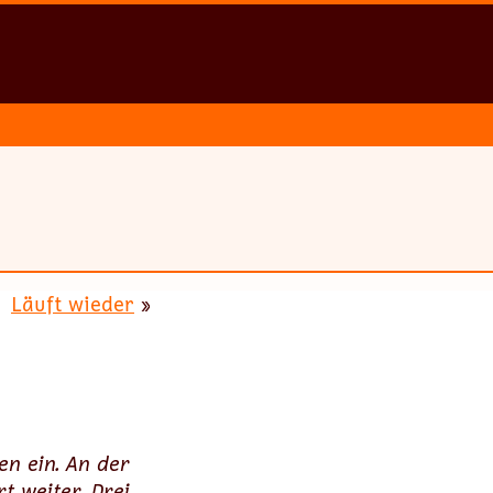
Läuft wieder
»
en ein. An der
t weiter. Drei