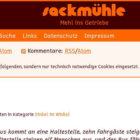
Sackmühle
Mehl ins Getriebe
Suche
Links
Datenschutz
Impressum
Atom
Kommentare:
RSS
/
Atom
folgenden, sondern nur technisch notwendige Cookies eingesetzt.
ten in Kategorie
Dinkel im Winkel
Bus kommt an eine Haltestelle, zehn Fahrgäste steig
testelle steigen elf Menschen aus, und der Bus fähr