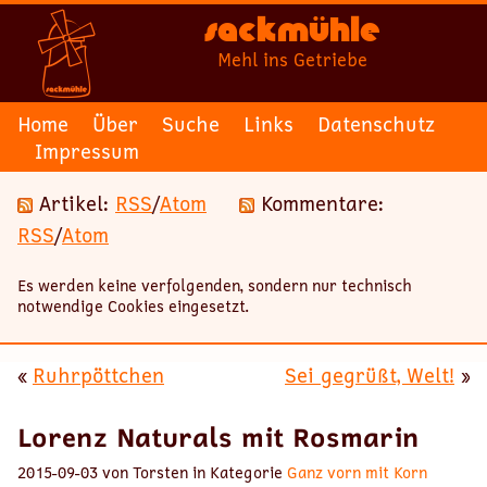
Sackmühle
Mehl ins Getriebe
Home
Über
Suche
Links
Datenschutz
Impressum
Artikel:
RSS
/
Atom
Kommentare:
RSS
/
Atom
Es werden keine verfolgenden, sondern nur technisch
notwendige Cookies eingesetzt.
«
Ruhrpöttchen
Sei gegrüßt, Welt!
»
Lorenz Naturals mit Rosmarin
2015-09-03 von Torsten in Kategorie
Ganz vorn mit Korn