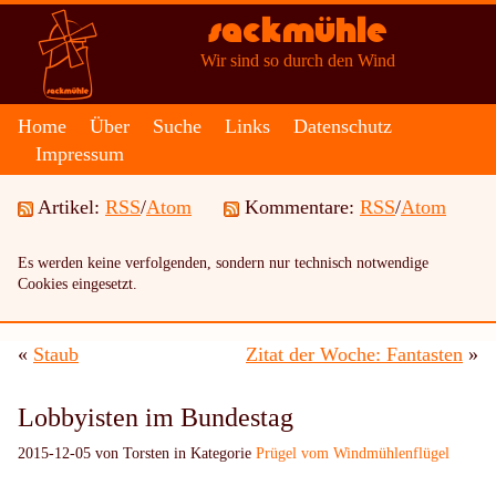
Sackmühle
Wir sind so durch den Wind
Home
Über
Suche
Links
Datenschutz
Impressum
Artikel:
RSS
/
Atom
Kommentare:
RSS
/
Atom
Es werden keine verfolgenden, sondern nur technisch notwendige
Cookies eingesetzt.
«
Staub
Zitat der Woche: Fantasten
»
Lobbyisten im Bundestag
2015-12-05 von Torsten in Kategorie
Prügel vom Windmühlenflügel