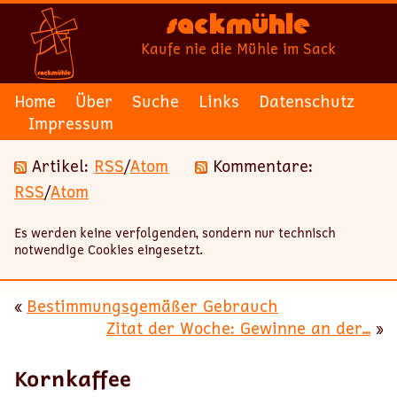
Sackmühle
Kaufe nie die Mühle im Sack
Home
Über
Suche
Links
Datenschutz
Impressum
Artikel:
RSS
/
Atom
Kommentare:
RSS
/
Atom
Es werden keine verfolgenden, sondern nur technisch
notwendige Cookies eingesetzt.
«
Bestimmungsgemäßer Gebrauch
Zitat der Woche: Gewinne an der...
»
Kornkaffee