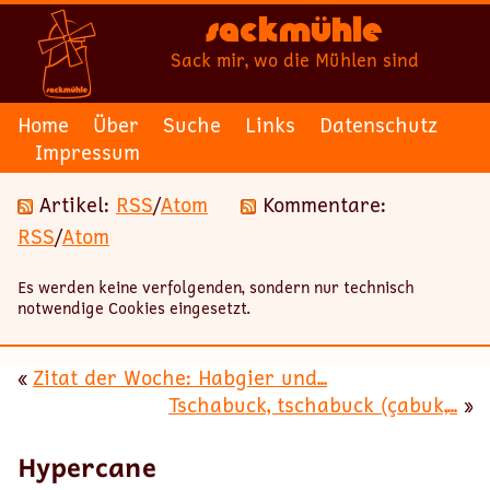
Sackmühle
Sack mir, wo die Mühlen sind
Home
Über
Suche
Links
Datenschutz
Impressum
Artikel:
RSS
/
Atom
Kommentare:
RSS
/
Atom
Es werden keine verfolgenden, sondern nur technisch
notwendige Cookies eingesetzt.
«
Zitat der Woche: Habgier und...
Tschabuck, tschabuck (çabuk,...
»
Hypercane