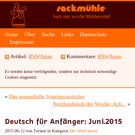
Sackmühle
Sack mir, wo die Mühlen sind
Home
Über
Suche
Links
Datenschutz
Impressum
Artikel:
RSS
/
Atom
Kommentare:
RSS
/
Atom
Es werden keine verfolgenden, sondern nur technisch notwendige
Cookies eingesetzt.
«
Das grauenhafte Vogelgezwitscher
Netzfundstück der Woche: Ach...
»
Deutsch für Anfänger: Juni.2015
2015-06-12 von Torsten in Kategorie
Der Wind spinnt