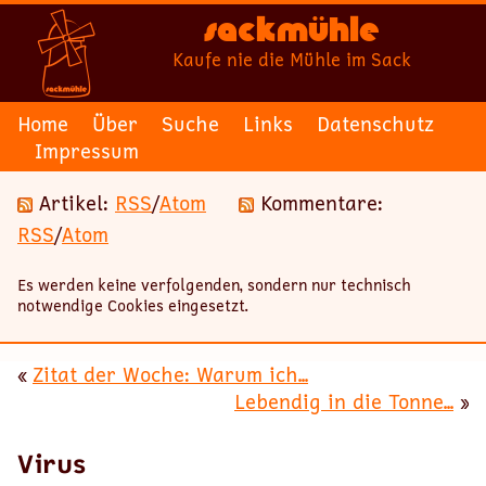
Sackmühle
Kaufe nie die Mühle im Sack
Home
Über
Suche
Links
Datenschutz
Impressum
Artikel:
RSS
/
Atom
Kommentare:
RSS
/
Atom
Es werden keine verfolgenden, sondern nur technisch
notwendige Cookies eingesetzt.
«
Zitat der Woche: Warum ich...
Lebendig in die Tonne...
»
Virus